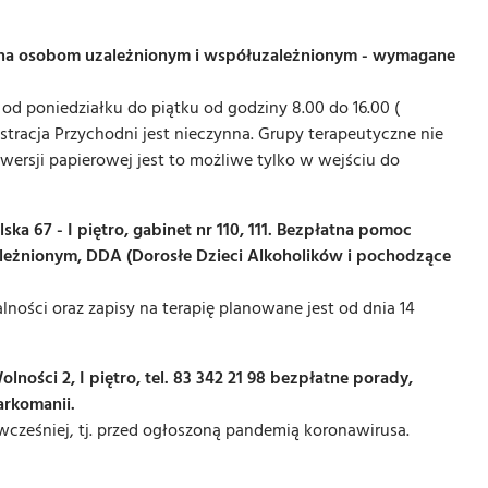
zna osobom uzależnionym i współuzależnionym - wymagane
e od poniedziałku do piątku od godziny 8.00 do 16.00 (
stracja Przychodni jest nieczynna. Grupy terapeutyczne nie
ersji papierowej jest to możliwe tylko w wejściu do
ka 67 - I piętro, gabinet nr 110, 111. Bezpłatna pomoc
eżnionym, DDA (Dorosłe Dzieci Alkoholików i pochodzące
lności oraz zapisy na terapię planowane jest od dnia 14
ości 2, I piętro, tel. 83 342 21 98 bezpłatne porady,
arkomanii.
wcześniej, tj. przed ogłoszoną pandemią koronawirusa.