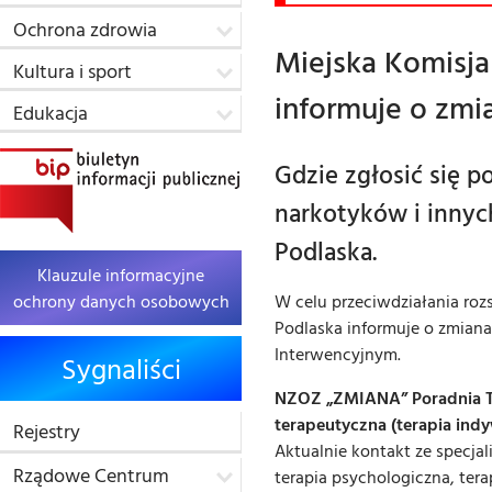
Ochrona zdrowia
Miejska Komisj
Kultura i sport
informuje o zmi
Edukacja
Gdzie zgłosić się 
narkotyków i innych
Podlaska.
Klauzule informacyjne
ochrony danych osobowych
W celu przeciwdziałania ro
Podlaska informuje o zmiana
Interwencyjnym.
Sygnaliści
NZOZ „ZMIANA” Poradnia Tera
terapeutyczna (terapia ind
Rejestry
Aktualnie kontakt ze specjal
Rządowe Centrum
terapia psychologiczna, tera