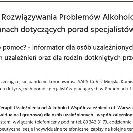
a Rozwiązywania Problemów Alkoholo
anach dotyczących porad specjalistó
po pomoc? - Informator dla osób uzależniony
 uzależnień oraz dla rodzin dotkniętych prz
zszerzającej się pandemii koronawirusa SARS-CoV-2 Miejska Kom
ch dotyczących porad specjalistów pracujących w Poradniach Te
pii Uzależnienia od Alkoholu i Współuzależnienia ul. Warszaws
ywidualna i grupowa) dla osób uzależnionych i współuzależnio
istami wyłącznie telefoniczny pod nr tel. 83 342 81 73, codzienni
peutyczna, sesje indywidualne telefoniczne, zapisy na kolejne t