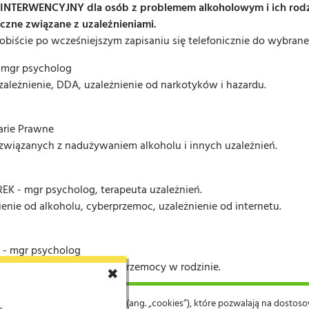
ERWENCYJNY dla osób z problemem alkoholowym i ich rodzin 
czne związane z uzależnieniami.
biście po wcześniejszym zapisaniu się telefonicznie do wybranego
mgr psycholog
leżnienie, DDA, uzależnienie od narkotyków i hazardu.
rie Prawne
wiązanych z nadużywaniem alkoholu i innych uzależnień.
 mgr psycholog, terapeuta uzależnień.
enie od alkoholu, cyberprzemoc, uzależnienie od internetu.
 mgr psycholog
rawach przeciwdziałania przemocy w rodzinie.
✖
owywane są tzw. „ciasteczka” (ang. „cookies”), które pozwalają na dosto