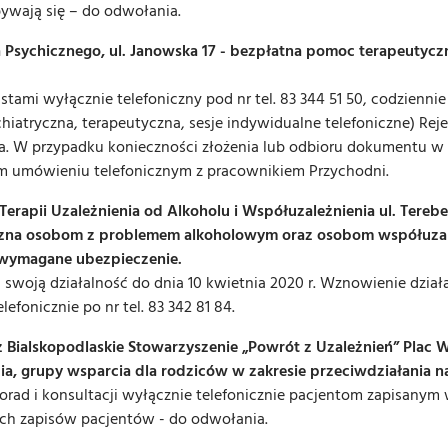
ywają się – do odwołania.
Psychicznego, ul. Janowska 17 - bezpłatna pomoc terapeutyc
istami wyłącznie telefoniczny pod nr tel. 83 344 51 50, codzienni
hiatryczna, terapeutyczna, sesje indywidualne telefoniczne) Reje
. W przypadku konieczności złożenia lub odbioru dokumentu w w
m umówieniu telefonicznym z pracownikiem Przychodni.
rapii Uzależnienia od Alkoholu i Współuzależnienia ul. Terebels
czna osobom z problemem alkoholowym oraz osobom współuzal
 wymagane ubezpieczenie.
 swoją działalność do dnia 10 kwietnia 2020 r. Wznowienie działa
lefonicznie po nr tel. 83 342 81 84.
ialskopodlaskie Stowarzyszenie „Powrót z Uzależnień” Plac Woln
pia, grupy wsparcia dla rodziców w zakresie przeciwdziałania n
porad i konsultacji wyłącznie telefonicznie pacjentom zapisanym 
ch zapisów pacjentów - do odwołania.