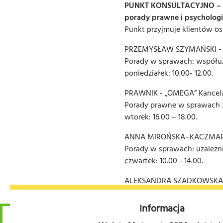
PUNKT KONSULTACYJNO – INT
porady prawne i psychologi
Punkt przyjmuje klientów oso
PRZEMYSŁAW SZYMAŃSKI - 
Porady w sprawach: współuza
poniedziałek: 10.00- 12.00.
PRAWNIK - „OMEGA” Kancela
Porady prawne w sprawach z
wtorek: 16.00 – 18.00.
ANNA MIROŃSKA–KACZMAREK -
Porady w sprawach: uzależni
czwartek: 10.00 - 14.00.
ALEKSANDRA SZADKOWSKA -
Porady psychologiczne w sp
piątek: 14.00 -16.00.
Informacja
W trakcie korzystania z serwisu na komputerze użytkownika przech