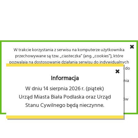
✖
W trakcie korzystania z serwisu na komputerze użytkownika
przechowywane są tzw. „ciasteczka” (ang. „cookies”), które
pozwalają na dostosowanie działania serwisu do indywidualnych
potrzeb użytkowników. Warunki przechowywania lub dostępu do
✖
plików cookie mogą być określone przez użytkownika w
Informacja
ustawieniach przeglądarki internetowej. Kontynuacja korzystania
z serwisu bez dokonania wyżej wspomnianych zmian w
W dniu 14 sierpnia 2026 r. (piątek)
ustawieniach przeglądarki internetowej uznana zostaje za
Urząd Miasta Biała Podlaska oraz Urząd
wyrażenie zgody przez użytkownika na wykorzystywanie plików
Stanu Cywilnego będą nieczynne.
cookie.