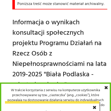
Poniższa treść może stanowić materiał archiwalny.
Informacja o wynikach
konsultacji społecznych
projektu Programu Działań na
Rzecz Osób z
Niepełnosprawnościami na lata
2019-2025 "Biała Podlaska -
miasto bez barier"
✖
W trakcie korzystania z serwisu na komputerze użytkownika
przechowywane są tzw. „ciasteczka” (ang. „cookies”), które
Informacja
pozwalają na dostosowanie działania serwisu do indywidualnych
potrzeb użytkowników. Warunki przechowywania lub dostępu do
✖
powrót
➔
plików cookie mogą być określone przez użytkownika w