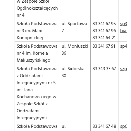
w Zespole Szkół
Ogólnokształcących
nr 4
Szkoła Podstawowa
ul. Sportowa
83 341 67 95
sp3-
nr 3 im. Marii
7
83 341 67 96
biala
Konopnickiej
83 341 64 21
Szkoła Podstawowa
ul. Moniuszki
83 341 67 91
sp4bp
nr 4 im. Kornela
36
Makuszyńskiego
Szkoła Podstawowa
ul. Sidorska
83 343 37 67
szp5.
z Oddziałami
30
Integracyjnymi nr 5
im. Jana
Kochanowskiego w
Zespole Szkół z
Oddziałami
Integracyjnymi
Szkoła Podstawowa
ul.
83 341 67 48
sp6mi