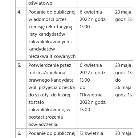
oświatowe
4.
Podanie do publicznej
6 kwietnia
23 maja 20
wiadomości przez
2022 r. godz.
godz. 13.00
komisję rekrutacyjną
13.00
listy kandydatów
zakwalifikowanych i
kandydatów
niezakwalifikowanych
5.
Potwierdzenie przez
6 kwietnia
23 maja 20
rodzica/opiekuna
2022 r. godz.
godz. 13.00
prawnego kandydata
13.00
do
woli przyjęcia dziecka
do
26 maja 20
do szkoły, do której
11 kwietnia
godz. 15.0
zostało
2022 r. godz.
zakwalifikowane, w
15.00
postaci złożenia
oświadczenia.
6.
Podanie do publicznej
13 kwietnia
30 maja 20