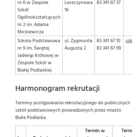
nr 6 w Zespole
Leszczynowa
83 341 67 37
Szkół
16
Ogólnokształcących
nr 2 im. Adama
Mickiewicza
Szkoła Podstawowa
ul. Zygmunta
83 341 67 10
szkpo
nr 9 im. Świętej
Augusta 2
83 341 67 99
Jadwigi Królowej w
Zespole Szkół w
Białej Podlaskiej
Harmonogram rekrutacji
Terminy postępowania rekrutacyjnego do publicznych
szkół podstawowych prowadzonych przez miasto
Biała Podlaska
Termin w
Termin