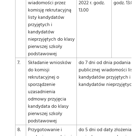
wiadomości przez
2022 r. godz.
godz. 13.00
komisję rekrutacyjną
13.00
listy kandydatów
przyjętych i
kandydatów
nieprzyjętych do klasy
pierwszej szkoły
podstawowej
7.
Składanie wniosków
do 7 dni od dnia podania d
do komisji
publicznej wiadomości list
rekrutacyjnej o
kandydatów przyjętych i
sporządzenie
kandydatów nieprzyjętych
uzasadnienia
odmowy przyjęcia
kandydata do klasy
pierwszej szkoły
podstawowej
8.
Przygotowanie i
do 5 dni od daty złożenia