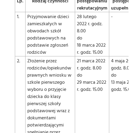
Lp.
Rodzaj czynności
postępowaniu
postępow
rekrutacyjnym
uzupełnia
1.
Przyjmowanie dzieci
28 lutego
-
zamieszkałych w
2022 r. godz.
obwodach szkół
8.00
podstawowych na
do
podstawie zgłoszeń
18 marca 2022
rodziców
r. godz. 15.00
2.
Złożenie przez
21 marca 2022
4 maja 202
rodziców/opiekunów
r. godz. 8.00
godz. 8.00
prawnych wniosku w
do
do
szkole pierwszego
29 marca 2022
13 maja 202
wyboru o przyjęcie
r. godz. 15.00
godz. 15.0
dziecka do klasy
pierwszej szkoły
podstawowej wraz z
dokumentami
potwierdzającymi
spełnianie przez