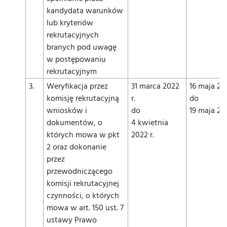
kandydata warunków
lub kryteriów
rekrutacyjnych
branych pod uwagę
w postępowaniu
rekrutacyjnym
3.
Weryfikacja przez
31 marca 2022
16 maja 202
komisję rekrutacyjną
r.
do
wniosków i
do
19 maja 202
dokumentów, o
4 kwietnia
których mowa w pkt
2022 r.
2 oraz dokonanie
przez
przewodniczącego
komisji rekrutacyjnej
czynności, o których
mowa w art. 150 ust. 7
ustawy Prawo