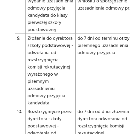
wydanie uzasadnienia
wniosku o sporządzenie
odmowy przyjęcia
uzasadnienia odmowy przy
kandydata do klasy
pierwszej szkoły
podstawowej
9.
Złożenie do dyrektora
do 7 dni od terminu otrzym
szkoły podstawowej -
pisemnego uzasadnienia
odwołania od
odmowy przyjęcia
rozstrzygnięcia
komisji rekrutacyjnej
wyrażonego w
pisemnym
uzasadnieniu
odmowy przyjęcia
kandydata
10.
Rozstrzygnięcie przez
do 7 dni od dnia złożenia d
dyrektora szkoły
dyrektora odwołania od
podstawowej -
rozstrzygnięcia komisji
odwołania od
rekrutacyjnej