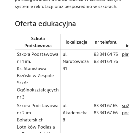
systemie rekrutacji oraz bezpośrednio w szkołach.
Oferta edukacyjna
Szkoła
lokalizacja
nr telefonu
Podstawowa
int
Szkoła Podstawowa
ul.
83 341 64 75
plate
nr 1 im.
Narutowicza
83 341 64 76
Ks. Stanisława
41
Brzóski w Zespole
Szkół
Ogólnokształcących
nr 3
Szkoła Podstawowa
ul.
83 341 67 65
sp2-b
nr 2 im.
Akademicka
83 341 67 66
podl
Bohaterskich
8
Lotników Podlasia