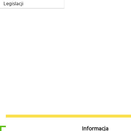
Legislacji
Obwieszczenie o przyst
Informacja