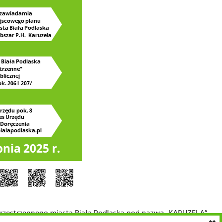
rzestrzennego miasta Biała Podlaska pod nazwą „KARUZELA”