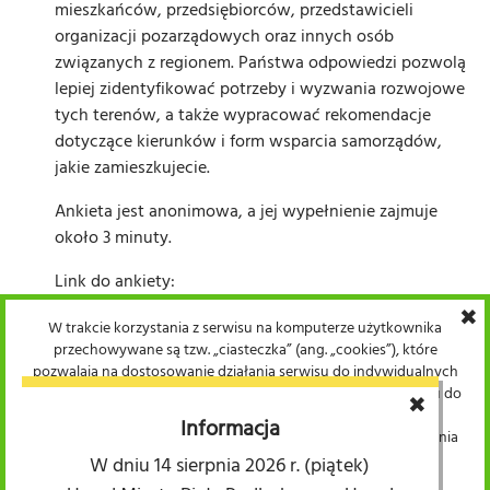
mieszkańców, przedsiębiorców, przedstawicieli
organizacji pozarządowych oraz innych osób
związanych z regionem. Państwa odpowiedzi pozwolą
lepiej zidentyfikować potrzeby i wyzwania rozwojowe
tych terenów, a także wypracować rekomendacje
dotyczące kierunków i form wsparcia samorządów,
jakie zamieszkujecie.
Ankieta jest anonimowa, a jej wypełnienie zajmuje
około 3 minuty.
Link do ankiety:
https://www.survio.com/survey/d/E4B0M4J1A2N5G2F9N
✖
W trakcie korzystania z serwisu na komputerze użytkownika
przechowywane są tzw. „ciasteczka” (ang. „cookies”), które
pozwalają na dostosowanie działania serwisu do indywidualnych
potrzeb użytkowników. Warunki przechowywania lub dostępu do
✖
plików cookie mogą być określone przez użytkownika w
Informacja
ustawieniach przeglądarki internetowej. Kontynuacja korzystania
z serwisu bez dokonania wyżej wspomnianych zmian w
W dniu 14 sierpnia 2026 r. (piątek)
ustawieniach przeglądarki internetowej uznana zostaje za