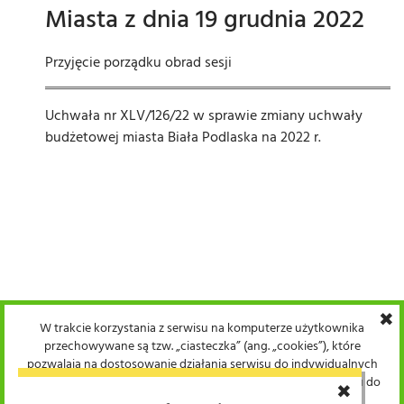
Miasta z dnia 19 grudnia 2022
Przyjęcie porządku obrad sesji
Uchwała nr XLV/126/22 w sprawie zmiany uchwały
budżetowej miasta Biała Podlaska na 2022 r.
✖
W trakcie korzystania z serwisu na komputerze użytkownika
przechowywane są tzw. „ciasteczka” (ang. „cookies”), które
pozwalają na dostosowanie działania serwisu do indywidualnych
potrzeb użytkowników. Warunki przechowywania lub dostępu do
✖
plików cookie mogą być określone przez użytkownika w